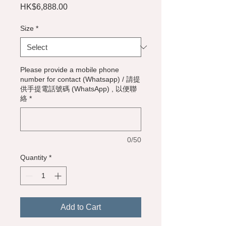
Price
HK$6,888.00
Size
*
Please provide a mobile phone
number for contact (Whatsapp) / 請提
供手提電話號碼 (WhatsApp) , 以便聯
絡
*
0/50
Quantity
*
Add to Cart