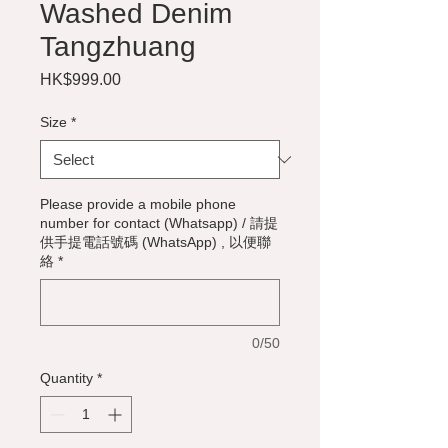
Washed Denim
Tangzhuang
Price
HK$999.00
Size
*
Please provide a mobile phone
number for contact (Whatsapp) / 請提
供手提電話號碼 (WhatsApp) , 以便聯
絡
*
0/50
Quantity
*