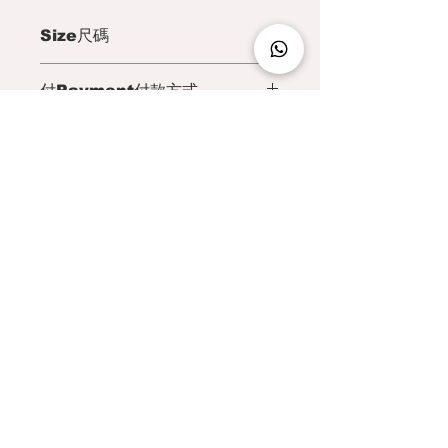
Size尺碼
M Size
付Payment付款方式
Chest :110cm
Collar length :4cm
We accept Paypal, Payme, WeChat
Shoulder width :47cm
Pay, AliPay ,Visa, Master or
Neck :46cm
bank transfer (for Hong Kong and
Arm length :65cm
Macau customer Only)​
Tang costume length: 78cm
上圍 110 cm
領高 4 cm
您可以選擇 Paypal , PayMe,
肩長 47 cm
WeChat Pay, AliPay ,信用卡 或
Hong Kong | (+852)
6550 0178
頸圍 46 cm
銀行過戶​ ( 只限香港匯豐銀行 / 澳門中
手長 65cm
國銀行 )
衫身長 78 cm
For Men
.
男裝
L Size
For Women
女裝
Chest :116cm
Size Chart
尺碼表
Collar length :4cm
Shoulder width :49cm
​About Us
唐朝