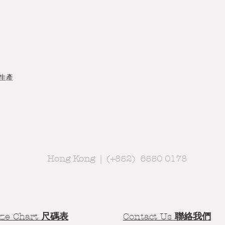
Chest :104cm
Collar length :4cm
Shoulder width :42c
Neck :36cm
Arm length :59cm
Tang costume length
上圍 104 cm
生產
領高 4 cm
肩長 42 cm
頸圍 36 cm
手長 59cm
衫身長 66 cm
L Size
Chest :110cm
Hong Kong | (+852) 6550 0178
Collar length :4cm
Shoulder width :47c
Neck :46cm
Arm length :65cm
Tang costume length
ize Chart
尺碼表
​Contact Us
聯絡我們
上圍 110 cm