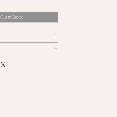
Out of Stock
ayme, WeChat Pay, AliPay ,Visa,
m
Hong Kong and Macau customer
: 64cm
ayMe, WeChat Pay, AliPay ,信用
匯豐銀行 / 澳門中國銀行 )