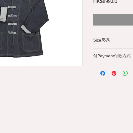
Price
HK$899.00
Size尺碼
S Size
付Payment付款方式
Chest :98cm
Collar length :3cm
We accept Paypal, P
Shoulder width :39c
Master or
Neck :35cm
bank transfer (for 
Arm length :55cm
Only)​
Tang costume length
上圍 98 cm
領高 3 cm
您可以選擇 Paypal , P
肩長 39 cm
卡 或
頸圍 35 cm
銀行過戶​ ( 只限香港
手長 55cm
衫身長 64 cm
M Size