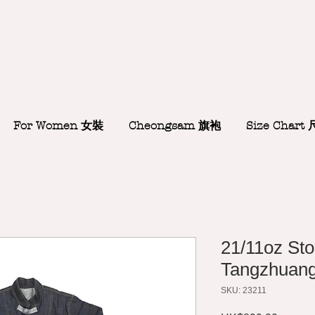
For Women 女裝
Cheongsam 旗袍
Size Chart
21/11oz St
Tangzhuan
SKU: 23211