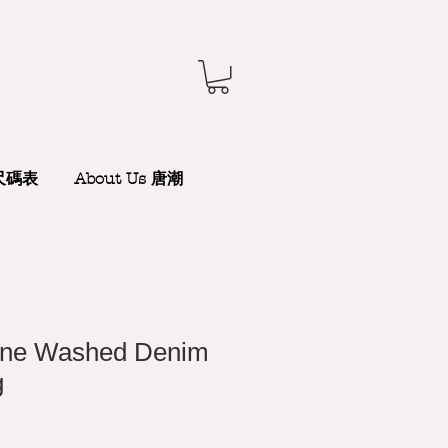
 尺碼表
About Us 唐潮
one Washed Denim
g