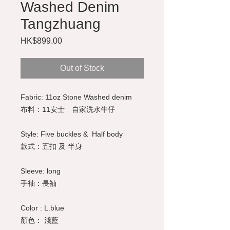
Washed Denim
Tangzhuang
Price
HK$899.00
Out of Stock
Fabric: 11oz Stone Washed denim
布料：11安士 自家洗水牛仔
Style: Five buckles & Half body
款式：五扣 及 半身
Sleeve: long
手袖：長袖
Color : L.blue
顏色： 淺藍