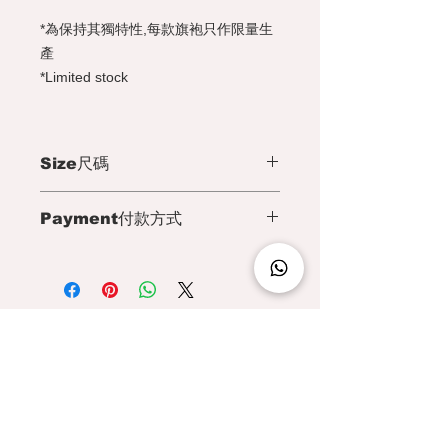
*為保持其獨特性,每款旗袍只作限量生
產
*Limited stock
Size尺碼
S Size
Payment付款方式
Chest :98cm
Collar length :3cm
We accept Paypal, Payme, WeChat
Shoulder width :39cm
Pay, AliPay ,Visa, Master or
Neck :35cm
bank transfer (for Hong Kong and
Arm length :55cm
Macau customer Only)​
Tang costume length: 64cm
上圍 98 cm
領高 3 cm
您可以選擇 Paypal , PayMe,
肩長 39 cm
WeChat Pay, AliPay ,信用卡 或
Hong Kong | (+852)
6550 0178
頸圍 35 cm
銀行過戶​ ( 只限香港匯豐銀行 / 澳門中
手長 55cm
國銀行 )