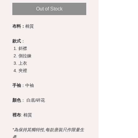
Out of Stock
布料：
棉質
款式
：
斜襟
側拉鍊
上衣
夾裡
手袖
：中袖
顏色
： 白底/碎花
裡布
: 棉質
*為保持其獨特性,每款唐裝只作限量生
產