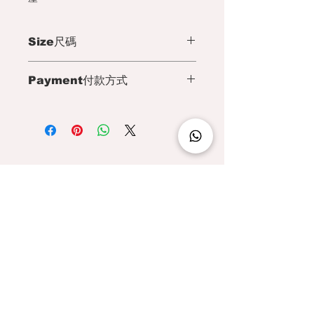
Size尺碼
Chest :84cm
Payment付款方式
Collar length :2.5cm
Shoulder width :36.5cm
We accept Paypal, Payme, WeChat
Neck :40cm
Pay, AliPay ,Visa, Master or
Tang costume length: 66cm
bank transfer (for Hong Kong and
上圍 84cm
Macau customer Only)​
領高 2.5cm
肩長 36.5 cm
頸圍 40cm
您可以選擇 Paypal , PayMe,
衫身長 66 cm
WeChat Pay, AliPay ,信用卡 或
Hong Kong | (+852)
6550 0178
銀行過戶​ ( 只限香港匯豐銀行 / 澳門中
國銀行 )
For Men
男裝
For Women
女裝
Size Chart
尺碼表